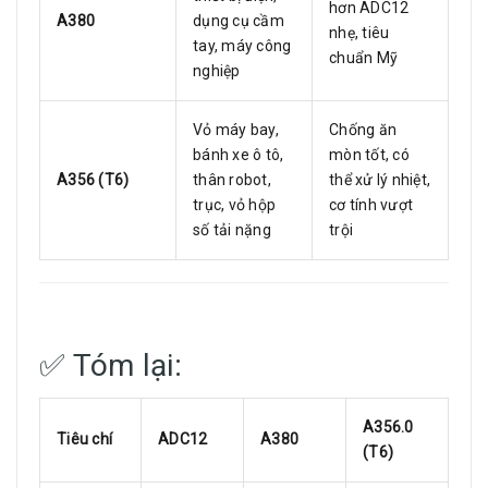
hơn ADC12
A380
dụng cụ cầm
nhẹ, tiêu
tay, máy công
chuẩn Mỹ
nghiệp
Vỏ máy bay,
Chống ăn
bánh xe ô tô,
mòn tốt, có
A356 (T6)
thân robot,
thể xử lý nhiệt,
trục, vỏ hộp
cơ tính vượt
số tải nặng
trội
✅ Tóm lại:
A356.0
Tiêu chí
ADC12
A380
(T6)