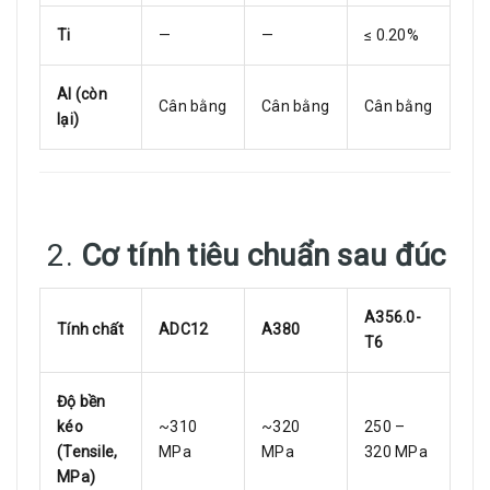
Ti
—
—
≤ 0.20%
Al (còn
Cân bằng
Cân bằng
Cân bằng
lại)
2.
Cơ tính tiêu chuẩn sau đúc
A356.0-
Tính chất
ADC12
A380
T6
Độ bền
kéo
~310
~320
250 –
(Tensile,
MPa
MPa
320 MPa
MPa)