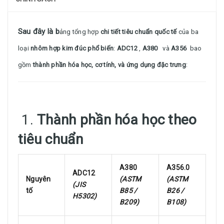
Sau đây là b
ảng tổng hợp
chi tiết tiêu chuẩn quốc tế
của ba
loại
nhôm hợp kim đúc phổ biến
:
ADC12
,
A380
và
A356
bao
gồm
thành phần hóa học, cơ tính, và ứng dụng đặc trưng
:
1.
Thành phần hóa học theo
tiêu chuẩn
A380
A356.0
ADC12
Nguyên
(ASTM
(ASTM
(JIS
tố
B85 /
B26 /
H5302)
B209)
B108)