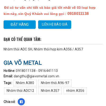
Để có tư vấn chi tiết và báo giá tốt nhất về 03 loại hợp
0918011138
kim này, xin Quý Khách vui lòng gọi :
ĐẶT HÀNG
LIÊN HỆ BÁO GIÁ
BẠN CÓ THỂ QUAN TÂM:
Nhôm thỏi ADC SH
Nhôm thỏi hợp kim A356 / A357
GIA VÕ METAL
Hotline:
0918011138 - 0916441113
Email:
dangthu@giavometal.com.vn
Tags:
Nhôm A380
Nhôm thỏi A96-97
Nhôm thỏi ADC12
Nhôm A357
nhôm A356
Chia sẻ: