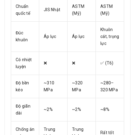
Chuẩn
ASTM
ASTM
JIS Nhật
quốc tế
(Mỹ)
(Mỹ)
Khuôn
Đúc
Áp lực
Áp lực
cát, trọng
khuôn
lực
Có nhiệt
❌
❌
✅ (T6)
luyện
Độ bền
~310
~320
~280–
kéo
MPa
MPa
320 MPa
Độ giãn
~2%
~2%
~8%
dài
Chống ăn
Trung
Trung
Rất tốt