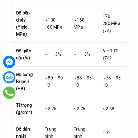
Độ bền
170 –
chảy
~130 –
~160
280 MPa
(Yield,
160 MPa
MPa
(T6)
MPa)
Độ giãn
6 – 10%
~1 – 3%
~1 – 3%
dài (%)
(T6)
Độ cứng
~80 – 90
~85 – 95
~75 – 95
Brinell
HB
HB
HB
(HB)
Tỉ trọng
~2.75
~2.75
~2.68
(g/cm³)
Độ dẫn
Trung
Trung
Tốt
nhiệt
bình
bình