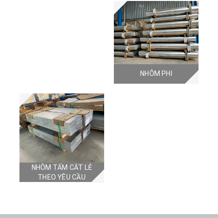
NHÔM PHI
NHÔM TẤM CẮT LẺ
THEO YÊU CẦU