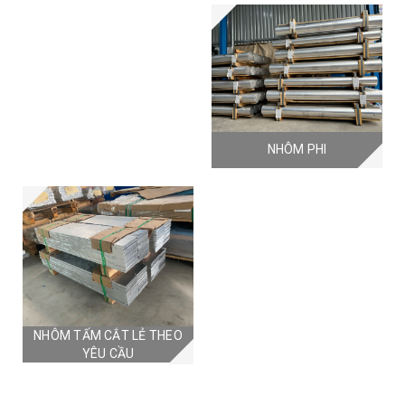
NHÔM PHI
NHÔM TẤM CẮT LẺ THEO
YÊU CẦU