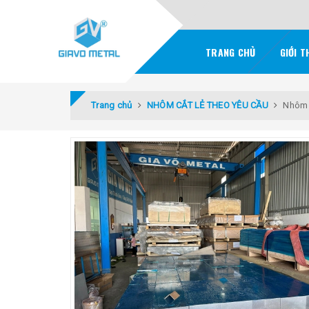
TRANG CHỦ
GIỚI T
Trang chủ
NHÔM CẮT LẺ THEO YÊU CẦU
Nhôm 