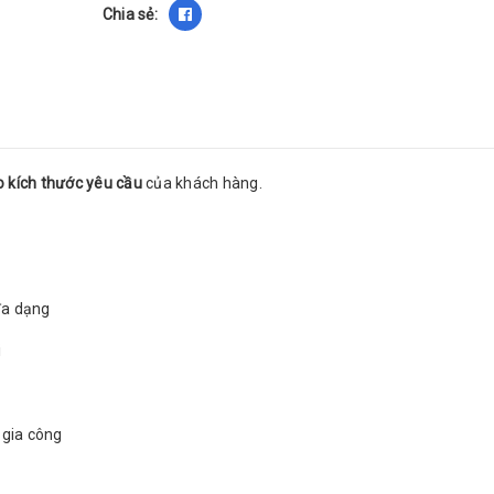
Chia sẻ:
o kích thước yêu cầu
của khách hàng.
 đa dạng
i
 gia công