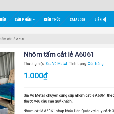
HIỆU
SẢN PHẨM
KIẾN THỨC
CATALOGE
LIÊN HỆ
tấm cắt lẻ A6061
Nhôm tấm cắt lẻ A6061
Thương hiệu:
Gia Võ Metal
Tình trạng:
Còn hàng
1.000₫
Gia Võ Metal, chuyên cung cấp nhôm cắt lẻ A6061 theo
thước yêu cầu của quý khách.
Nhôm cắt lẻ A6061 nhập khẩu Hàn Quốc với quy cách 3