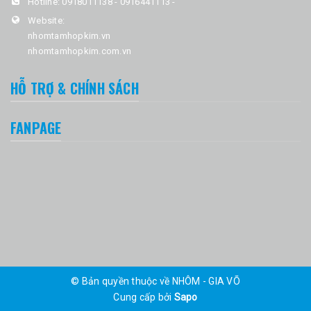
Hotline:
0918011138 - 0916441113
-
Website:
nhomtamhopkim.vn
nhomtamhopkim.com.vn
HỖ TRỢ & CHÍNH SÁCH
FANPAGE
© Bản quyền thuộc về NHÔM - GIA VÕ
Cung cấp bởi
Sapo