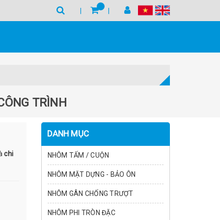
CÔNG TRÌNH
DANH MỤC
à
chi
NHÔM TẤM / CUỘN
NHÔM MẶT DỰNG - BẢO ÔN
NHÔM GÂN CHỐNG TRƯỢT
NHÔM PHI TRÒN ĐẶC