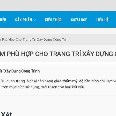
HIỆU
SẢN PHẨM
KIẾN THỨC
CATALOGE
LIÊN HỆ
Phù Hợp Cho Trang Trí Xây Dựng Công Trình
M PHÙ HỢP CHO TRANG TRÍ XÂY DỰNG 
rí Xây Dựng Công Trình
 điều quan trọng là phải cân bằng giữa
thẩm mỹ
,
độ bền
,
tính chịu lực
v
trên mục đích sử dụng, môi trường và loại kết cấu.
 Xét