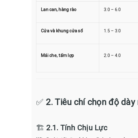
Lan can, hàng rào
3.0 – 6.0
Cửa và khung cửa sổ
1.5 – 3.0
Mái che, tấm lợp
2.0 – 4.0
✅
2. Tiêu chí chọn độ dà
🏗️
2.1. Tính Chịu Lực