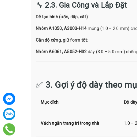
🔧
2.3. Gia Công và Lắp Đặt
Dễ tạo hình (uốn, dập, cắt):
Nhôm A1050, A3003-H14
mỏng (1.0 – 2.0 mm) cho
Cần độ cứng, giữ form tốt:
Nhôm A6061, A5052-H32
dày (3.0 – 5.0 mm) chống
✅
3. Gợi ý độ dày theo mụ
Mục đích
Độ dày
Vách ngăn trang trí trong nhà
1.0 – 2