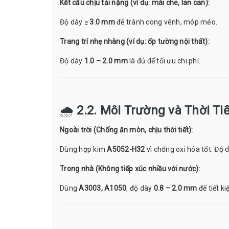
Kết cấu chịu tải nặng (ví dụ: mái che, lan can):
Độ dày ≥
3.0 mm
để tránh cong vênh, móp méo.
Trang trí nhẹ nhàng (ví dụ: ốp tường nội thất):
Độ dày
1.0 – 2.0 mm
là đủ để tối ưu chi phí.
🌧️
2.2. Môi Trường và Thời Tiế
Ngoài trời (Chống ăn mòn, chịu thời tiết):
Dùng hợp kim
A5052-H32
vì chống oxi hóa tốt. Độ 
Trong nhà (Không tiếp xúc nhiều với nước):
Dùng
A3003, A1050
, độ dày
0.8 – 2.0 mm
để tiết ki