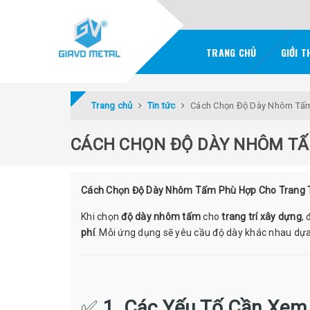
TRANG CHỦ
GIỚI T
Trang chủ
Tin tức
Cách Chọn Độ Dày Nhôm Tấm 
CÁCH CHỌN ĐỘ DÀY NHÔM TẤ
Cách Chọn Độ Dày Nhôm Tấm Phù Hợp Cho Trang T
Khi chọn
độ dày nhôm tấm
cho
trang trí xây dựng
,
phí
. Mỗi ứng dụng sẽ yêu cầu độ dày khác nhau dựa 
✅
1. Các Yếu Tố Cần Xem