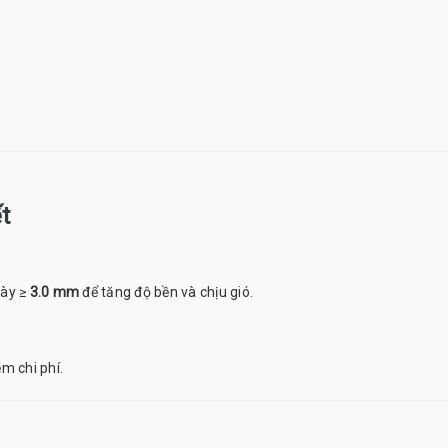
t
dày ≥
3.0 mm
để tăng độ bền và chịu gió.
ệm chi phí.