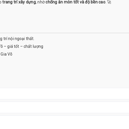
ho
trang trí xây dựng
, nhờ
chống ăn mòn tốt và độ bền cao
. 🚀
trí nội ngoại thất.
õ – giá tốt – chất lượng
i Gia Võ